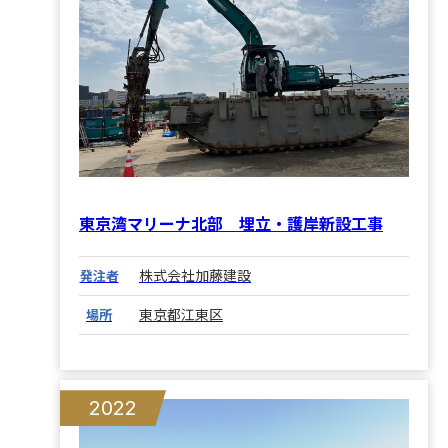
東京湾マリーナ北部 埋立・護岸新設工事
株式会社加藤建設
発注者
東京都江東区
場所
2022