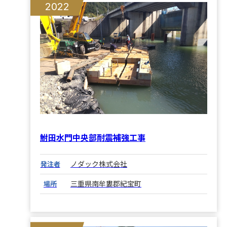
2022
鮒田水門中央部耐震補強工事
ノダック株式会社
発注者
三重県南牟婁郡紀宝町
場所