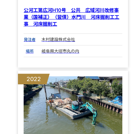
公河工第広河H10号 公共 広域河川改修事
業（国補正）（翌債）水門川 河床掘削工工
事 河床掘削工
木村建設株式会社
発注者
岐阜県大垣市丸の内
場所
2022