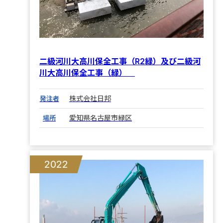
二級河川大高川保全工事（R2緑）及び二級河
川大高川保全工事（緑）
株式会社日邦
発注者
愛知県名古屋市緑区
場所
2022