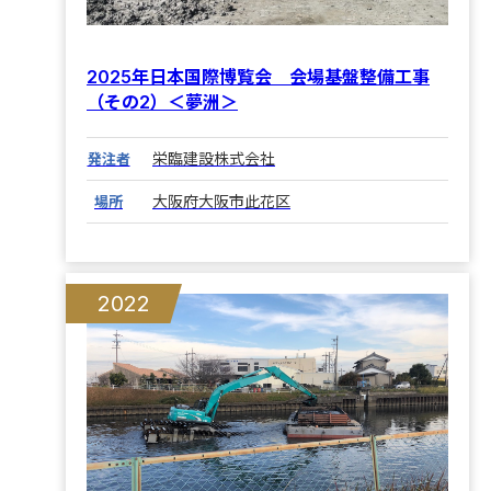
2025年日本国際博覧会 会場基盤整備工事
（その2）＜夢洲＞
栄臨建設株式会社
発注者
大阪府大阪市此花区
場所
2022