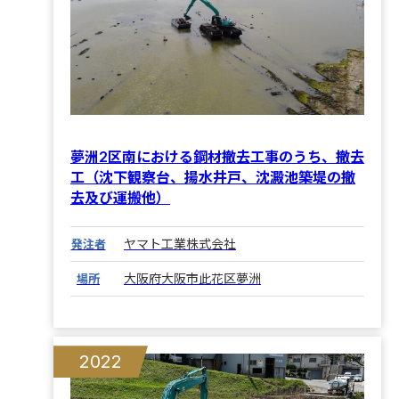
夢洲2区南における鋼材撤去工事のうち、撤去
工（沈下観察台、揚水井戸、沈澱池築堤の撤
去及び運搬他）
ヤマト工業株式会社
発注者
大阪府大阪市此花区夢洲
場所
2022