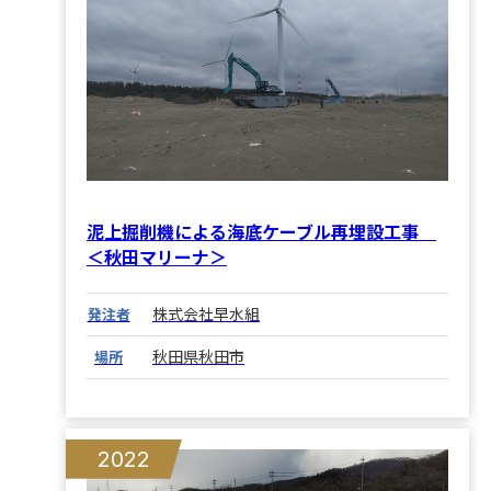
泥上掘削機による海底ケーブル再埋設工事
＜秋田マリーナ＞
株式会社早水組
発注者
秋田県秋田市
場所
2022