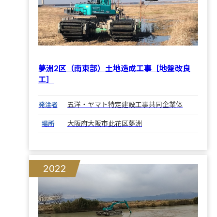
夢洲2区（南東部）土地造成工事［地盤改良
工］
五洋・ヤマト特定建設工事共同企業体
発注者
大阪府大阪市此花区夢洲
場所
2022