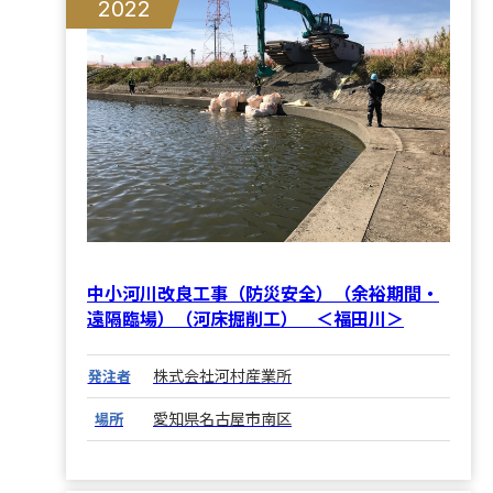
2022
中小河川改良工事（防災安全）（余裕期間・
遠隔臨場）（河床掘削工） ＜福田川＞
株式会社河村産業所
発注者
愛知県名古屋市南区
場所