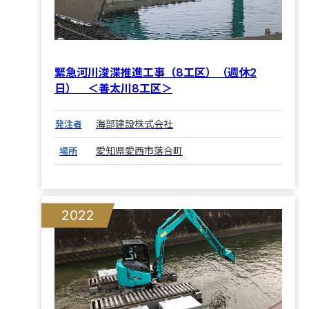
緊急河川浚渫推進工事（8工区）（週休2
日） ＜善太川8工区＞
海部建設株式会社
発注者
愛知県愛西市落合町
場所
2022