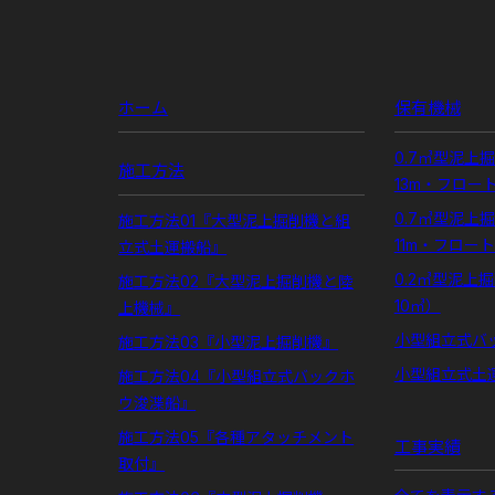
ホーム
保有機械
0.7㎥型泥上
施工方法
13m・フロー
0.7㎥型泥上
施工方法01『大型泥上掘削機と組
11m・フロー
立式土運搬船』
0.2㎥型泥上
施工方法02『大型泥上掘削機と陸
10㎥）
上機械』
小型組立式バ
施工方法03『小型泥上掘削機』
小型組立式土
施工方法04『小型組立式バックホ
ウ浚渫船』
施工方法05『各種アタッチメント
工事実績
取付』