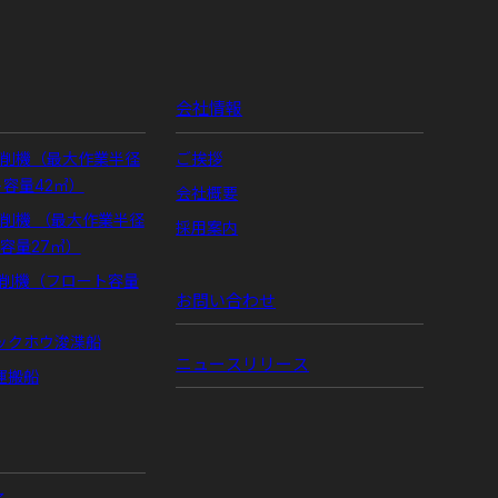
会社情報
掘削機（最大作業半径
ご挨拶
ト容量42㎥）
会社概要
掘削機 （最大作業半径
採用案内
ト容量27㎥）
掘削機（フロート容量
お問い合わせ
ックホウ浚渫船
ニュースリリース
運搬船