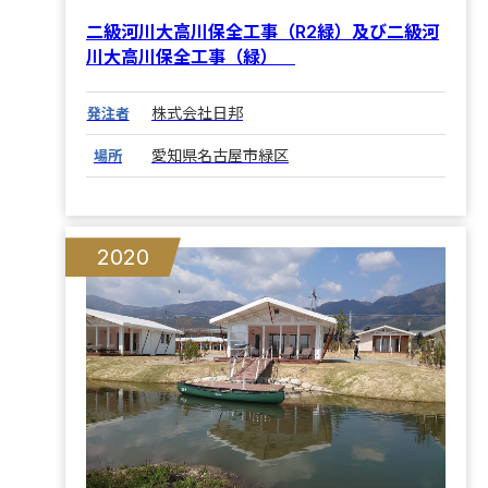
二級河川大高川保全工事（R2緑）及び二級河
川大高川保全工事（緑）
株式会社日邦
発注者
愛知県名古屋市緑区
場所
2020