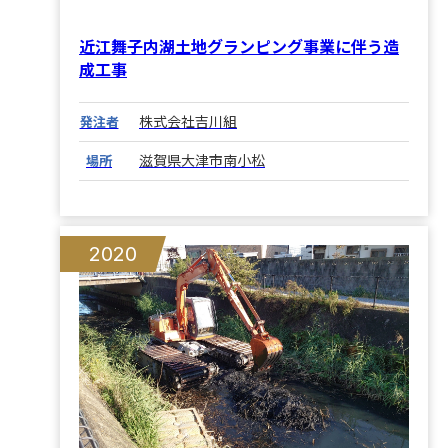
近江舞子内湖土地グランピング事業に伴う造
成工事
株式会社吉川組
発注者
滋賀県大津市南小松
場所
2020