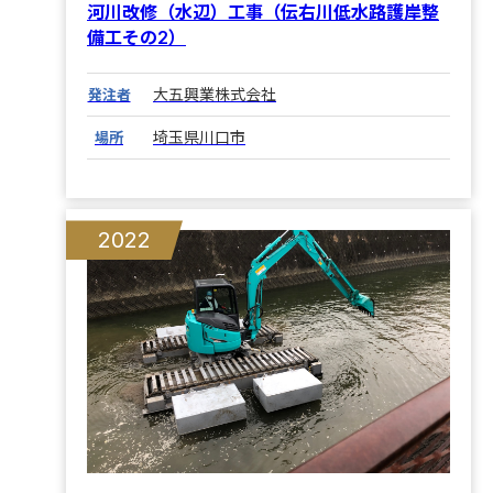
河川改修（水辺）工事（伝右川低水路護岸整
備工その2）
大五興業株式会社
発注者
埼玉県川口市
場所
2022