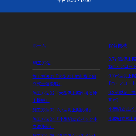
平日 9:00 - 17:00
ホーム
保有機械
0.7㎥型泥上
施工方法
13m・フロー
0.7㎥型泥上
施工方法01『大型泥上掘削機と組
11m・フロー
立式土運搬船』
0.2㎥型泥上
施工方法02『大型泥上掘削機と陸
10㎥）
上機械』
小型組立式バ
施工方法03『小型泥上掘削機』
小型組立式土
施工方法04『小型組立式バックホ
ウ浚渫船』
施工方法05『各種アタッチメント