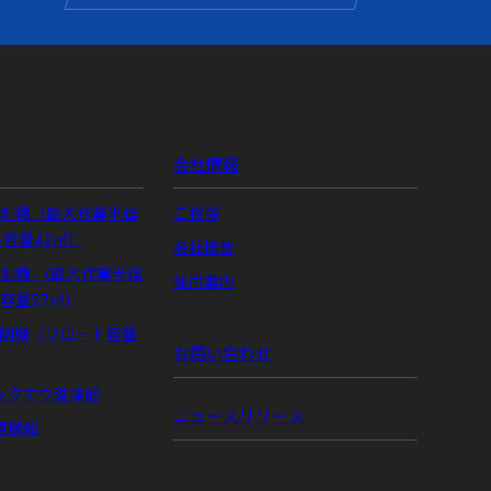
会社情報
掘削機（最大作業半径
ご挨拶
ト容量42㎥）
会社概要
掘削機 （最大作業半径
採用案内
ト容量27㎥）
掘削機（フロート容量
お問い合わせ
ックホウ浚渫船
ニュースリリース
運搬船