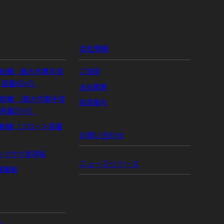
会社情報
掘削機（最大作業半径
ご挨拶
ト容量42㎥）
会社概要
掘削機 （最大作業半径
採用案内
ト容量27㎥）
掘削機（フロート容量
お問い合わせ
ックホウ浚渫船
ニュースリリース
運搬船