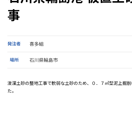
事
発注者
喜多組
場所
石川県輪島市
浚渫土砂の整地工事で軟弱な土砂のため、０．７㎥型泥上掘削
た。