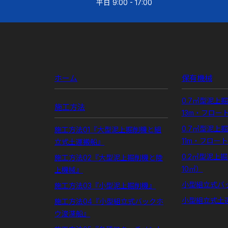
平日 9:00 - 17:00
ホーム
保有機械
0.7㎥型泥上
施工方法
13m・フロー
0.7㎥型泥上
施工方法01『大型泥上掘削機と組
11m・フロー
立式土運搬船』
0.2㎥型泥上
施工方法02『大型泥上掘削機と陸
10㎥）
上機械』
小型組立式バ
施工方法03『小型泥上掘削機』
小型組立式土
施工方法04『小型組立式バックホ
ウ浚渫船』