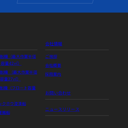
会社情報
掘削機（最大作業半径
ご挨拶
ト容量42㎥）
会社概要
掘削機 （最大作業半径
採用案内
ト容量27㎥）
掘削機（フロート容量
お問い合わせ
ックホウ浚渫船
ニュースリリース
運搬船