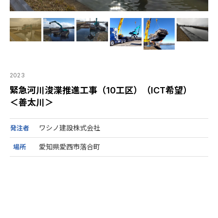
2023
緊急河川浚渫推進工事（10工区）（ICT希望）
＜善太川＞
ワシノ建設株式会社
発注者
愛知県愛西市落合町
場所