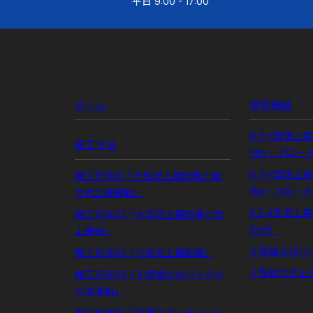
平日 9:00 - 17:00
ホーム
保有機械
0.7㎥型泥上
施工方法
13m・フロー
0.7㎥型泥上
施工方法01『大型泥上掘削機と組
11m・フロー
立式土運搬船』
0.2㎥型泥上
施工方法02『大型泥上掘削機と陸
10㎥）
上機械』
小型組立式バ
施工方法03『小型泥上掘削機』
小型組立式土
施工方法04『小型組立式バックホ
ウ浚渫船』
施工方法05『各種アタッチメント