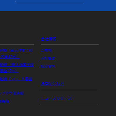
会社情報
掘削機（最大作業半径
ご挨拶
ト容量42㎥）
会社概要
掘削機 （最大作業半径
採用案内
ト容量27㎥）
掘削機（フロート容量
お問い合わせ
ックホウ浚渫船
ニュースリリース
運搬船